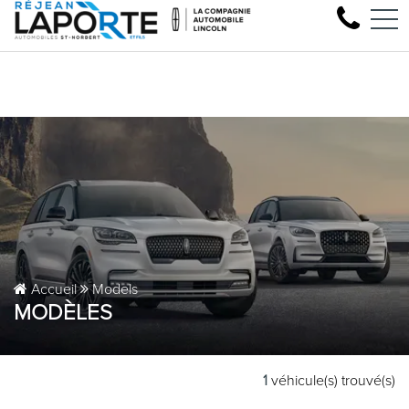
Venez faire l'essai de votre p
EN
1881 Rue Principale, Saint-Norbert, QC, CA J0K 3C0
Accueil
Models
MODÈLES
1
véhicule(s) trouvé(s)