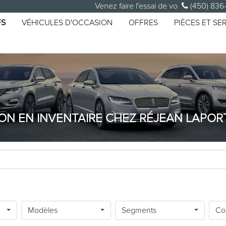
Venez faire l'essai de votre prochain véhic
(450) 836
FS
VÉHICULES D'OCCASION
OFFRES
PIÈCES ET SE
ON EN INVENTAIRE CHEZ RÉJEAN LAPOR
Modèles
Segments
Co