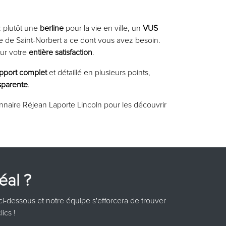
 plutôt une
berline
pour la vie en ville, un
VUS
 de Saint-Norbert a ce dont vous avez besoin.
our votre
entière satisfaction
.
pport complet
et détaillé en plusieurs points,
sparente
.
naire Réjean Laporte Lincoln pour les découvrir
éal ?
ci-dessous et notre équipe s'efforcera de trouver
ics !