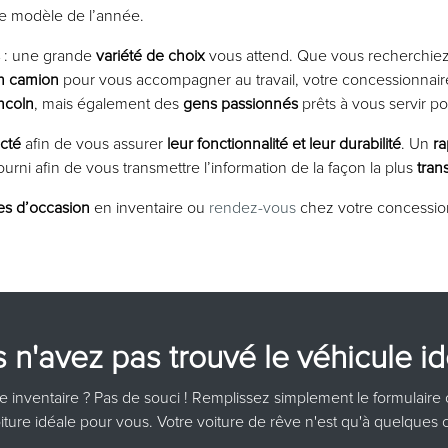
e modèle de l’année.
: une grande
variété de choix
vous attend. Que vous recherchiez
n camion
pour vous accompagner au travail, votre concessionnaire
incoln
, mais également des
gens passionnés
prêts à vous servir p
cté
afin de vous assurer
leur fonctionnalité et leur durabilité
. Un
ra
ourni afin de vous transmettre l’information de la façon la plus
tran
es d’occasion
en inventaire ou
rendez-vous
chez votre concession
 n'avez pas trouvé le véhicule id
re inventaire ? Pas de souci ! Remplissez simplement le formulaire 
oiture idéale pour vous. Votre voiture de rêve n'est qu'à quelques cl