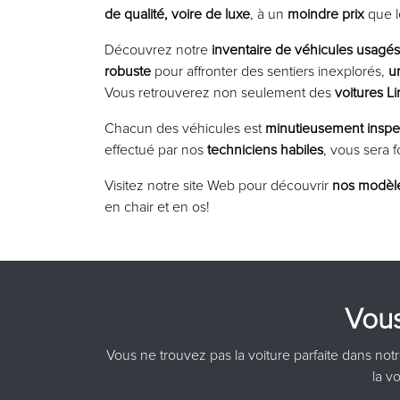
de qualité, voire de luxe
, à un
moindre prix
que l
Découvrez notre
inventaire de véhicules usagés
robuste
pour affronter des sentiers inexplorés,
u
Vous retrouverez non seulement des
voitures L
Chacun des véhicules est
minutieusement inspe
effectué par nos
techniciens habiles
, vous sera f
Visitez notre site Web pour découvrir
nos modèl
en chair et en os!
Vous
Vous ne trouvez pas la voiture parfaite dans not
la v