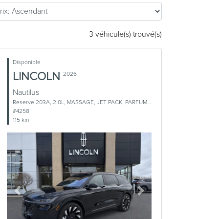
3 véhicule(s) trouvé(s)
Disponible
LINCOLN
2026
Nautilus
Reserve 203A, 2.0L, MASSAGE, JET PACK, PARFUMS NUMERIQUES
#4258
115 km
Previous
Next