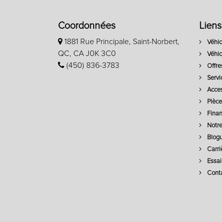
Coordonnées
Liens
1881 Rue Principale, Saint-Norbert,
Véhic
QC, CA J0K 3C0
Véhic
(450) 836-3783
Offre
Servi
Acces
Pièce
Fina
Notre
Blog
Carri
Essai 
Conta