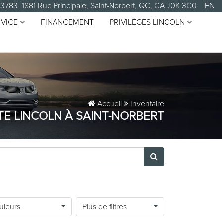
ule Lincoln
-3783
1881 Rue Principale, Saint-Norbert, QC, CA J0K 3C0
EN
RVICE
FINANCEMENT
PRIVILÈGES LINCOLN
Accueil
Inventaire
TE LINCOLN À SAINT-NORBERT
uleurs
Plus de filtres