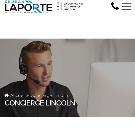
Venez faire l'essai de votre 
EN
1881 Rue Principale, Saint-Norbert, QC, CA J0K 3C0
Accueil
Concierge Lincoln
CONCIERGE LINCOLN